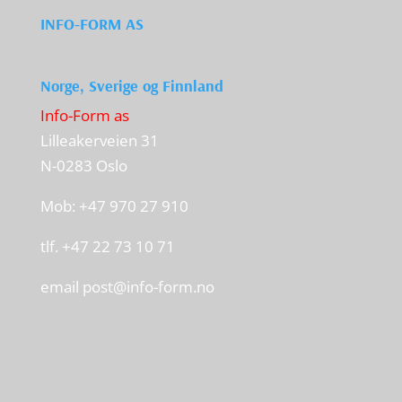
INFO-FORM AS
Norge, Sverige og Finnland
Info-Form as
Lilleakerveien 31
N-0283 Oslo
Mob: +47 970 27 910
tlf. +47 22 73 10 71
email
post@info-form.no