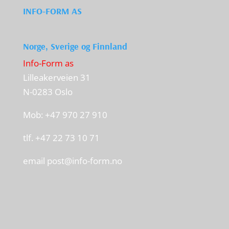
INFO-FORM AS
Norge, Sverige og Finnland
Info-Form as
Lilleakerveien 31
N-0283 Oslo
Mob: +47 970 27 910
tlf. +47 22 73 10 71
email
post@info-form.no