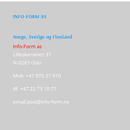
INFO-FORM AS
Norge, Sverige og Finnland
Info-Form as
Lilleakerveien 31
N-0283 Oslo
Mob: +47 970 27 910
tlf. +47 22 73 10 71
email
post@info-form.no